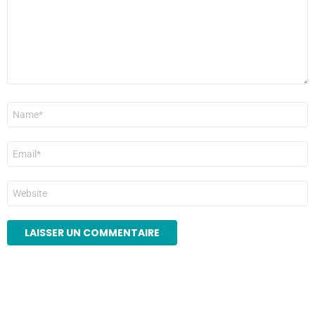
Nom
*
E-
mail
*
Site
web