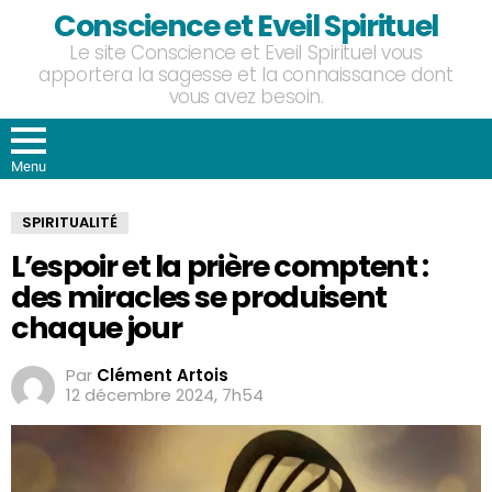
Conscience et Eveil Spirituel
Le site Conscience et Eveil Spirituel vous
apportera la sagesse et la connaissance dont
vous avez besoin.
Menu
SPIRITUALITÉ
L’espoir et la prière comptent :
des miracles se produisent
chaque jour
Par
Clément Artois
12 décembre 2024, 7h54