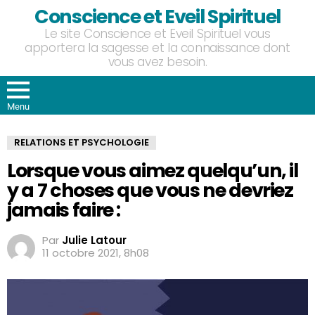
Conscience et Eveil Spirituel
Le site Conscience et Eveil Spirituel vous
apportera la sagesse et la connaissance dont
vous avez besoin.
Menu
RELATIONS ET PSYCHOLOGIE
Lorsque vous aimez quelqu’un, il
y a 7 choses que vous ne devriez
jamais faire :
Par
Julie Latour
11 octobre 2021, 8h08