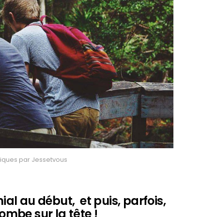
xiques par Jessetvous
ial au début, et puis, parfois,
tombe sur la tête !