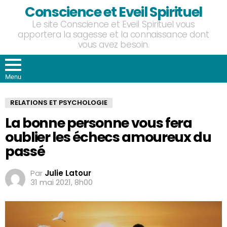
Conscience et Eveil Spirituel
Le site Conscience et Eveil Spirituel vous
apportera la sagesse et la connaissance dont
vous avez besoin.
Menu
RELATIONS ET PSYCHOLOGIE
La bonne personne vous fera
oublier les échecs amoureux du
passé
Par
Julie Latour
31 mai 2021, 8h00