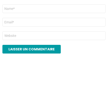
Nom
*
E-
mail
*
Site
web