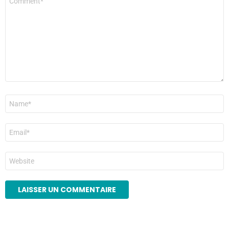
*
Nom
*
E-
mail
*
Site
web