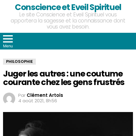
Conscience et Eveil Spirituel
Le site Conscience et Eveil Spirituel vous
apportera la sagesse et la connaissance dont
vous avez besoin.
Menu
PHILOSOPHIE
Juger les autres : une coutume
courante chez les gens frustrés
Par
Clément Artois
4 août 2021, 8h56