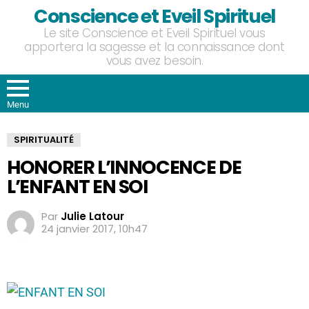
Conscience et Eveil Spirituel
Le site Conscience et Eveil Spirituel vous
apportera la sagesse et la connaissance dont
vous avez besoin.
Menu
SPIRITUALITÉ
HONORER L’INNOCENCE DE
L’ENFANT EN SOI
Par
Julie Latour
24 janvier 2017, 10h47