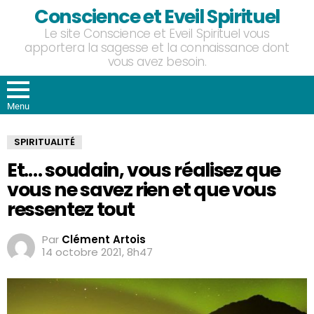
Conscience et Eveil Spirituel
Le site Conscience et Eveil Spirituel vous
apportera la sagesse et la connaissance dont
vous avez besoin.
Menu
SPIRITUALITÉ
Et.… soudain, vous réalisez que
vous ne savez rien et que vous
ressentez tout
Par
Clément Artois
14 octobre 2021, 8h47