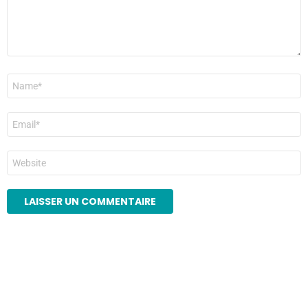
Nom
*
E-
mail
*
Site
web