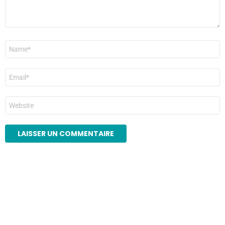
Nom
*
E-
mail
*
Site
web