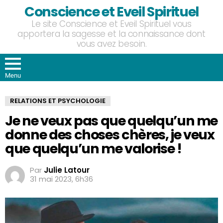
Conscience et Eveil Spirituel
Le site Conscience et Eveil Spirituel vous
apportera la sagesse et la connaissance dont
vous avez besoin.
Menu
RELATIONS ET PSYCHOLOGIE
Je ne veux pas que quelqu’un me
donne des choses chères, je veux
que quelqu’un me valorise !
Par
Julie Latour
31 mai 2023, 6h36