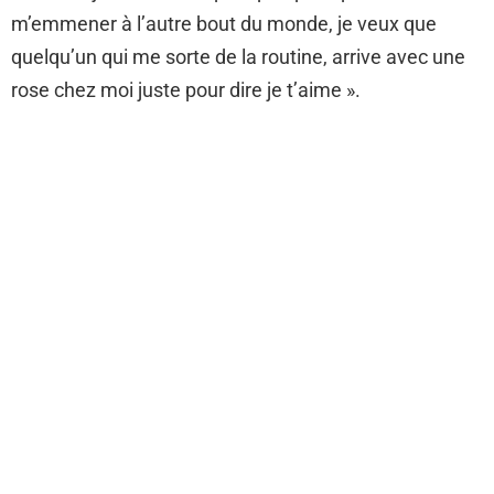
m’emmener à l’autre bout du monde, je veux que
quelqu’un qui me sorte de la routine, arrive avec une
rose chez moi juste pour dire je t’aime ».