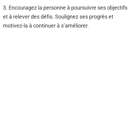
3. Encouragez la personne à poursuivre ses objectifs
et à relever des défis. Soulignez ses progrès et
motivez-la à continuer à s’améliorer.