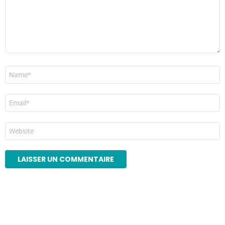
Nom
*
E-
mail
*
Site
web