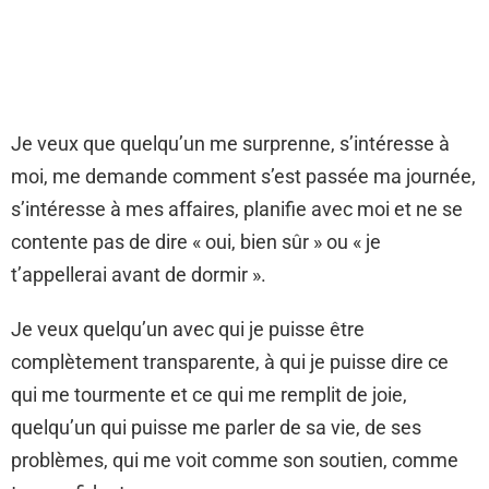
Je veux que quelqu’un me surprenne, s’intéresse à
moi, me demande comment s’est passée ma journée,
s’intéresse à mes affaires, planifie avec moi et ne se
contente pas de dire « oui, bien sûr » ou « je
t’appellerai avant de dormir ».
Je veux quelqu’un avec qui je puisse être
complètement transparente, à qui je puisse dire ce
qui me tourmente et ce qui me remplit de joie,
quelqu’un qui puisse me parler de sa vie, de ses
problèmes, qui me voit comme son soutien, comme