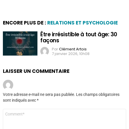
ENCORE PLUS DE :
RELATIONS ET PSYCHOLOGIE
Être irrésistible à tout âge: 30
façons
Par
Clément Artois
7 janvier 2026, 10h08
LAISSER UN COMMENTAIRE
Votre adresse e-mail ne sera pas publiée.
Les champs obligatoires
sont indiqués avec
*
Commentaire
*