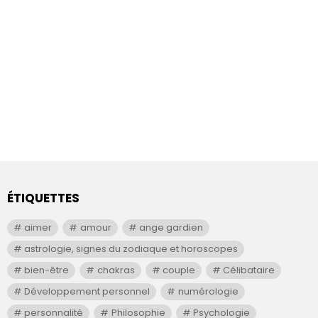
ÉTIQUETTES
aimer
amour
ange gardien
astrologie, signes du zodiaque et horoscopes
bien-être
chakras
couple
Célibataire
Développement personnel
numérologie
personnalité
Philosophie
Psychologie