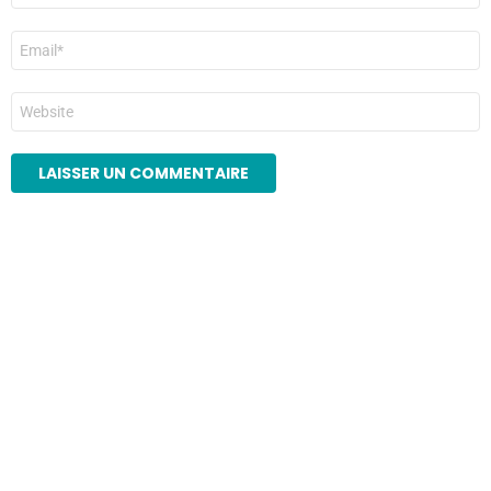
E-
mail
*
Site
web