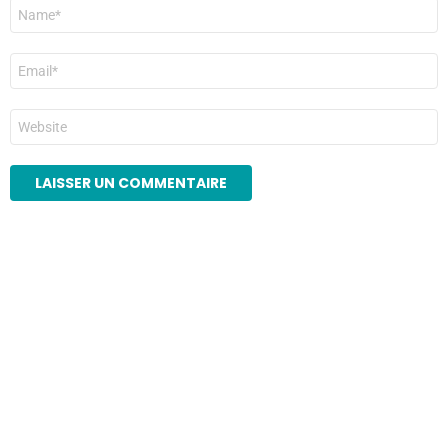
Nom
*
E-
mail
*
Site
web