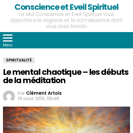
Conscience et Eveil Spirituel
Le site Conscience et Eveil Spirituel vous
apportera la sagesse et la connaissance dont
vous avez besoin.
Menu
SPIRITUALITÉ
Le mental chaotique – les débuts
de la méditation
Par
Clément Artois
19 août 2015, 10h48