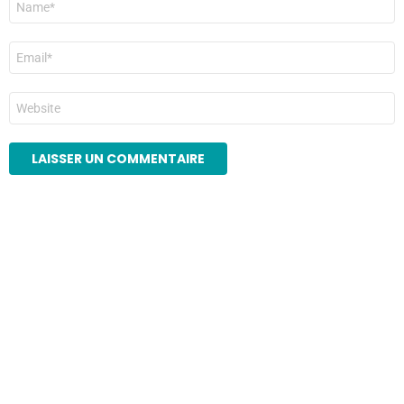
*
E-
mail
*
Site
web