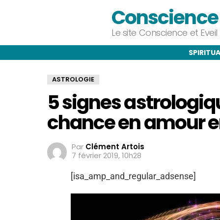
Conscience e
Le site Conscience et Evei
SPIRITUA
ASTROLOGIE
5 signes astrologiq
chance en amour e
Par
Clément Artois
7 février 2019, 10h28
[isa_amp_and_regular_adsense]