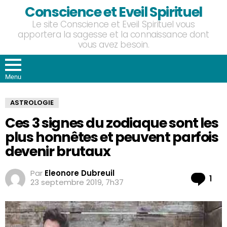
Conscience et Eveil Spirituel
Le site Conscience et Eveil Spirituel vous
apportera la sagesse et la connaissance dont
vous avez besoin.
Menu
ASTROLOGIE
Ces 3 signes du zodiaque sont les
plus honnêtes et peuvent parfois
devenir brutaux
Par
Eleonore Dubreuil
Co
1
23 septembre 2019, 7h37