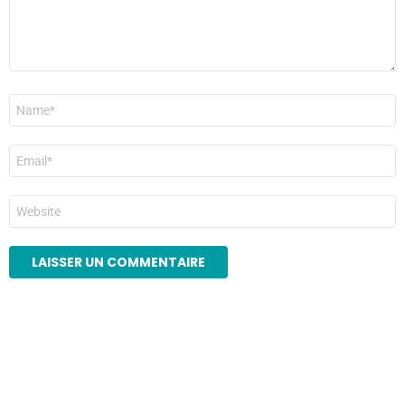
Nom
*
E-
mail
*
Site
web