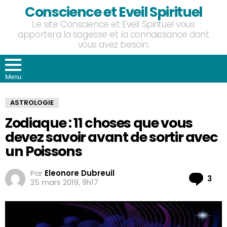
Conscience et Eveil Spirituel
Le site Conscience et Eveil Spirituel vous
apportera la sagesse et la connaissance dont
vous avez besoin.
Menu
ASTROLOGIE
Zodiaque : 11 choses que vous
devez savoir avant de sortir avec
un Poissons
Par
Eleonore Dubreuil
Co
3
25 mars 2019, 9h17