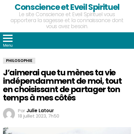
Conscience et Eveil Spirituel
Le site Conscience et Eveil Spirituel vous
apportera la sagesse et la connaissance dont
vous avez besoin.
Menu
PHILOSOPHIE
J’aimerai que tu mènes ta vie
indépendamment de moi, tout
en choisissant de partager ton
temps à mes côtés
Par
Julie Latour
18 juillet 2023, 7h50