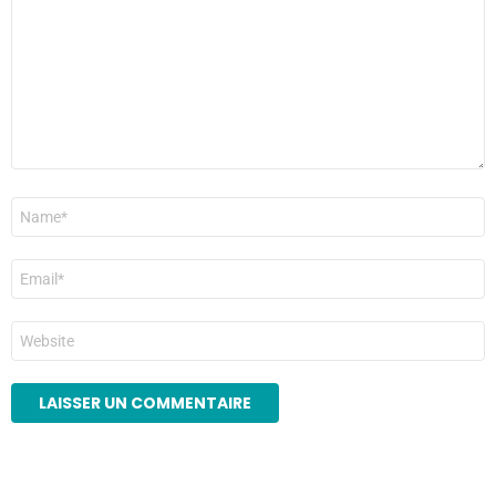
*
Nom
*
E-
mail
*
Site
web