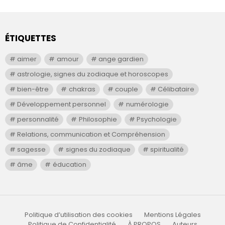
ÉTIQUETTES
aimer
amour
ange gardien
astrologie, signes du zodiaque et horoscopes
bien-être
chakras
couple
Célibataire
Développement personnel
numérologie
personnalité
Philosophie
Psychologie
Relations, communication et Compréhension
sagesse
signes du zodiaque
spiritualité
âme
éducation
Politique d’utilisation des cookies
Mentions Légales
Politique de Confidentialité
À PROPOS
Auteurs