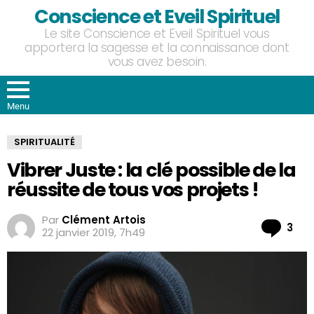
Conscience et Eveil Spirituel
Le site Conscience et Eveil Spirituel vous
apportera la sagesse et la connaissance dont
vous avez besoin.
Menu
SPIRITUALITÉ
Vibrer Juste : la clé possible de la
réussite de tous vos projets !
Par
Clément Artois
Co
3
22 janvier 2019, 7h49