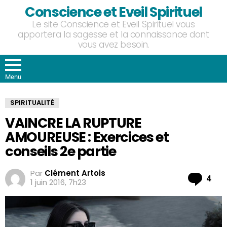
Conscience et Eveil Spirituel
Le site Conscience et Eveil Spirituel vous
apportera la sagesse et la connaissance dont
vous avez besoin.
Menu
SPIRITUALITÉ
VAINCRE LA RUPTURE
AMOUREUSE : Exercices et
conseils 2e partie
Par
Clément Artois
Co
4
1 juin 2016, 7h23