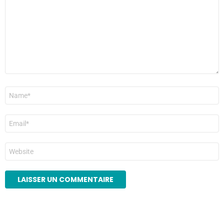
Nom
*
E-
mail
*
Site
web