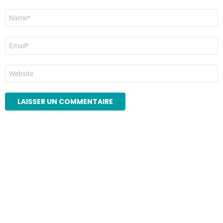
Nom
*
E-
mail
*
Site
web