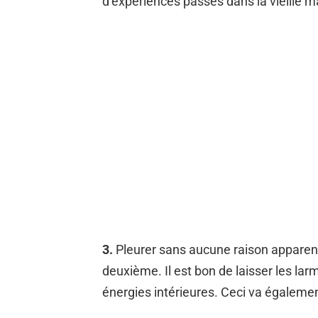
d’expériences passés dans la vieille m
3.
Pleurer sans aucune raison apparente
deuxième. Il est bon de laisser les larm
énergies intérieures. Ceci va égaleme