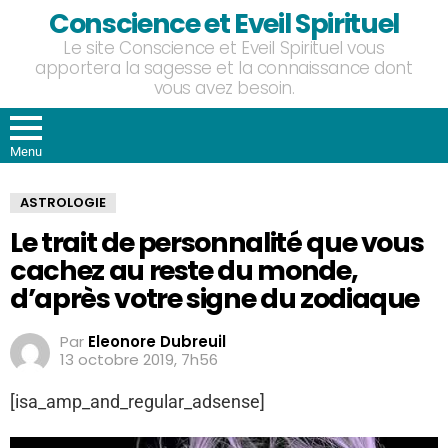
Conscience et Eveil Spirituel
Le site Conscience et Eveil Spirituel vous
apportera la sagesse et la connaissance dont
vous avez besoin.
Menu
ASTROLOGIE
Le trait de personnalité que vous
cachez au reste du monde,
d’après votre signe du zodiaque
Par
Eleonore Dubreuil
13 octobre 2019, 7h56
[isa_amp_and_regular_adsense]