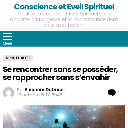
Conscience et Eveil Spirituel
Le site Conscience et Eveil Spirituel vous
apportera la sagesse et la connaissance dont
vous avez besoin.
Menu
SPIRITUALITÉ
Se rencontrer sans se posséder,
se rapprocher sans s’envahir
Par
Eleonore Dubreuil
Co
1
13 octobre 2017, 8h46