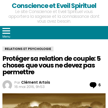
Conscience et Eveil Spirituel
Le site Conscience et Eveil Spirituel vous
apportera la sagesse et la connaissance dont
vous avez besoin.
Menu
RELATIONS ET PSYCHOLOGIE
Protéger sa relation de couple: 5
choses que vous ne devez pas
permettre
Par
Clément Artois
Co
6
16 mai 2016, 9h53