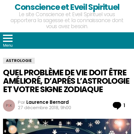
Conscience et Eveil Spirituel
Le site Conscience et Eveil Spirituel vous
apportera la sagesse et la connaissance dont
vous avez besoin.
Menu
ASTROLOGIE
QUEL PROBLÈME DE VIE DOIT ÊTRE
AMÉLIORÉ, D’APRÉS L’ASTROLOGIE
ET VOTRE SIGNE ZODIAQUE
Par
Laurence Bernard
Co
1
27 décembre 2018, 9h00