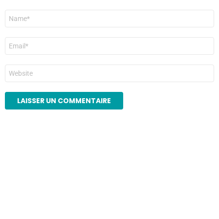
Nom
*
E-
mail
*
Site
web