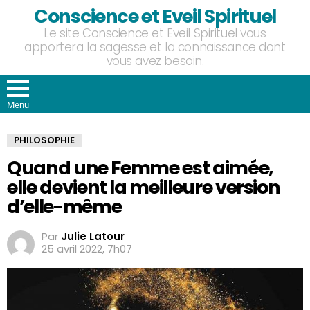
Conscience et Eveil Spirituel
Le site Conscience et Eveil Spirituel vous
apportera la sagesse et la connaissance dont
vous avez besoin.
Menu
PHILOSOPHIE
Quand une Femme est aimée,
elle devient la meilleure version
d’elle-même
Par
Julie Latour
25 avril 2022, 7h07