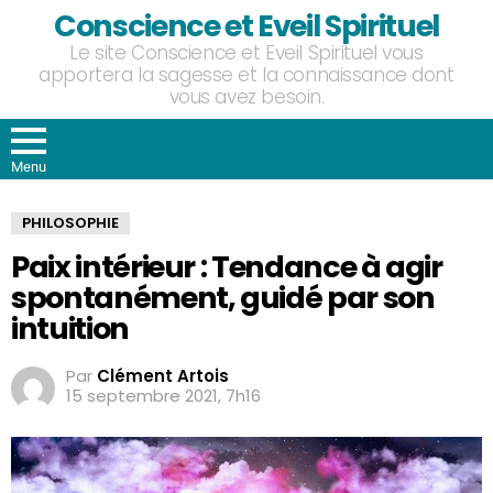
Conscience et Eveil Spirituel
Le site Conscience et Eveil Spirituel vous
apportera la sagesse et la connaissance dont
vous avez besoin.
Menu
PHILOSOPHIE
Paix intérieur : Tendance à agir
spontanément, guidé par son
intuition
Par
Clément Artois
15 septembre 2021, 7h16