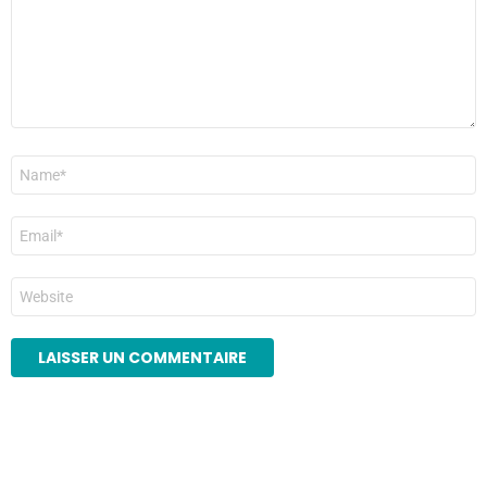
Nom
*
E-
mail
*
Site
web