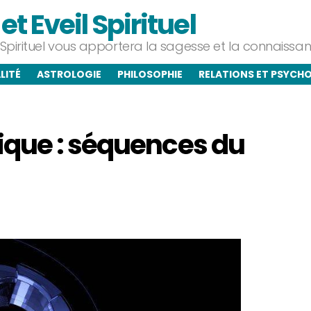
t Eveil Spirituel
l Spirituel vous apportera la sagesse et la connaiss
LITÉ
ASTROLOGIE
PHILOSOPHIE
RELATIONS ET PSYCH
que : séquences du