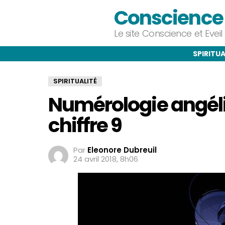
Conscience e
Le site Conscience et Evei
SPIRITUA
SPIRITUALITÉ
Numérologie angéli
chiffre 9
Par
Eleonore Dubreuil
24 avril 2018, 8h06