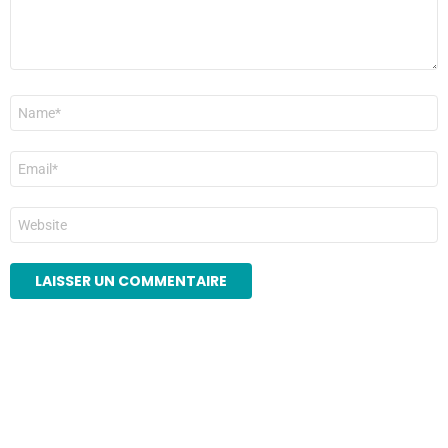
Nom
*
E-
mail
*
Site
web