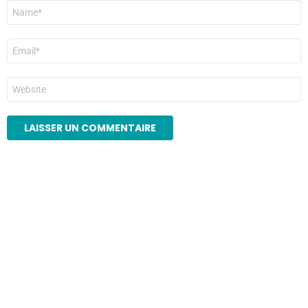
Nom
*
E-
mail
*
Site
web