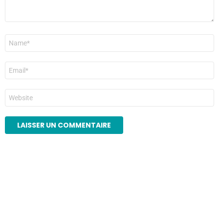
Nom
*
E-
mail
*
Site
web