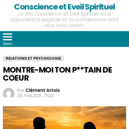
Conscience et Eveil Spirituel
Le site Conscience et Eveil Spirituel vous
apportera la sagesse et la connaissance dont
vous avez besoin.
Menu
RELATIONS ET PSYCHOLOGIE
MONTRE-MOI TON P**TAIN DE
COEUR
Par
Clément Artois
25 mai 2021, 7h23