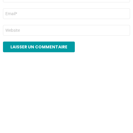
E-
mail
*
Site
web