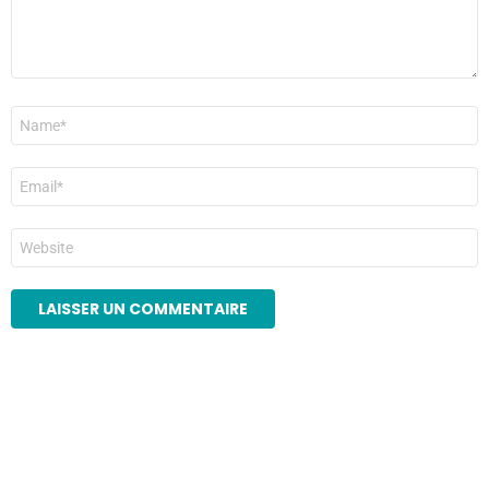
Nom
*
E-
mail
*
Site
web