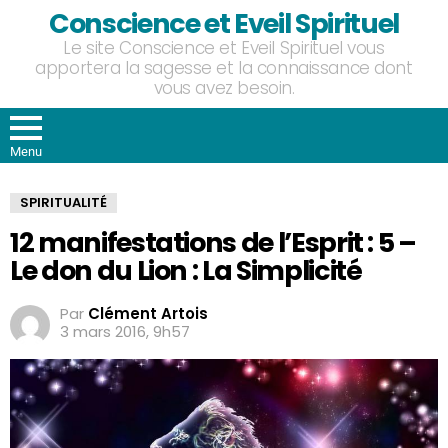
Conscience et Eveil Spirituel
Le site Conscience et Eveil Spirituel vous
apportera la sagesse et la connaissance dont
vous avez besoin.
Menu
SPIRITUALITÉ
12 manifestations de l’Esprit : 5 –
Le don du Lion : La Simplicité
Par
Clément Artois
3 mars 2016, 9h57