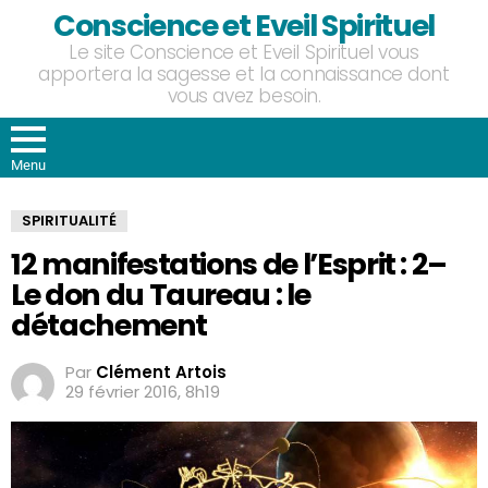
Conscience et Eveil Spirituel
Le site Conscience et Eveil Spirituel vous
apportera la sagesse et la connaissance dont
vous avez besoin.
Menu
SPIRITUALITÉ
12 manifestations de l’Esprit : 2–
Le don du Taureau : le
détachement
Par
Clément Artois
29 février 2016, 8h19