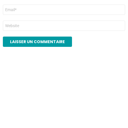
E-
mail
*
Site
web