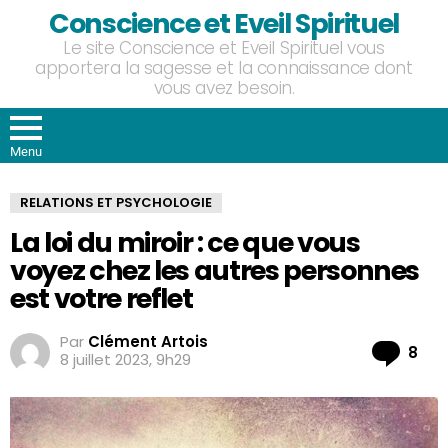
Conscience et Eveil Spirituel
Le site Conscience et Eveil Spirituel vous
apportera la sagesse et la connaissance dont
vous avez besoin.
Menu
RELATIONS ET PSYCHOLOGIE
La loi du miroir : ce que vous
voyez chez les autres personnes
est votre reflet
Par
Clément Artois
Co
8
8 juillet 2023, 9h29