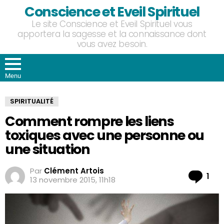
Conscience et Eveil Spirituel
Le site Conscience et Eveil Spirituel vous
apportera la sagesse et la connaissance dont
vous avez besoin.
Menu
SPIRITUALITÉ
Comment rompre les liens
toxiques avec une personne ou
une situation
Par
Clément Artois
Co
1
13 novembre 2015, 11h18