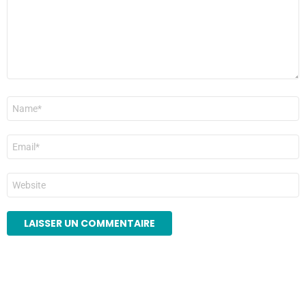
Nom
*
E-
mail
*
Site
web