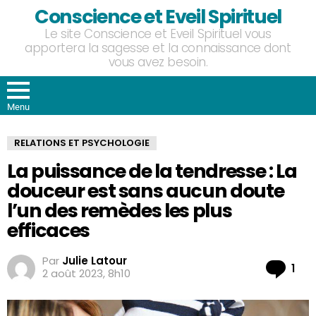
Conscience et Eveil Spirituel
Le site Conscience et Eveil Spirituel vous
apportera la sagesse et la connaissance dont
vous avez besoin.
Menu
RELATIONS ET PSYCHOLOGIE
La puissance de la tendresse : La
douceur est sans aucun doute
l’un des remèdes les plus
efficaces
Par
Julie Latour
Co
1
2 août 2023, 8h10