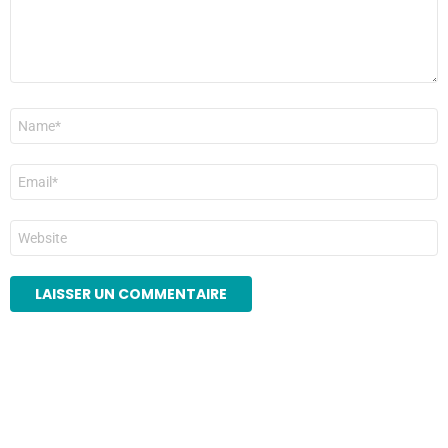
Nom
*
E-
mail
*
Site
web