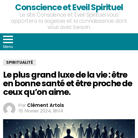
Conscience et Eveil Spirituel
Le site Conscience et Eveil Spirituel vous
apportera la sagesse et la connaissance dont
vous avez besoin.
Menu
SPIRITUALITÉ
Le plus grand luxe de la vie : être
en bonne santé et être proche de
ceux qu’on aime.
Par
Clément Artois
15 février 2024, 8h14