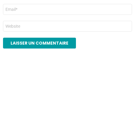
E-
mail
*
Site
web