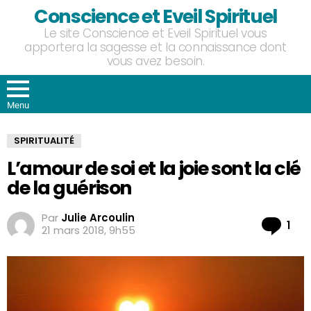
Conscience et Eveil Spirituel
Le site Conscience et Eveil Spirituel vous
apportera la sagesse et la connaissance dont
vous avez besoin.
Menu
SPIRITUALITÉ
L’amour de soi et la joie sont la clé
de la guérison
Par
Julie Arcoulin
Co
1
21 mars 2018, 9h55