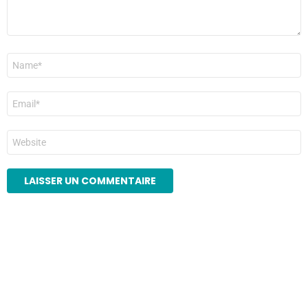
Nom
*
E-
mail
*
Site
web