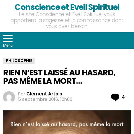
Conscience et Eveil Spirituel
Le site Conscience et Eveil Spirituel vous
apportera la sagesse et la connaissance dont
vous avez besoin.
Menu
PHILOSOPHIE
RIEN N’EST LAISSÉ AU HASARD,
PAS MÊME LA MORT…
Par
Clément Artois
Co
4
5 septembre 2016, 10h00