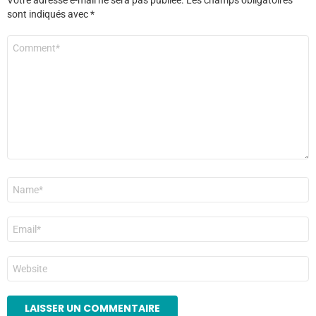
Votre adresse e-mail ne sera pas publiée.
Les champs obligatoires
sont indiqués avec
*
Commentaire
*
Nom
*
E-
mail
*
Site
web