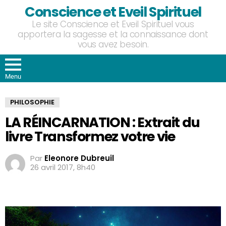
Conscience et Eveil Spirituel
Le site Conscience et Eveil Spirituel vous
apportera la sagesse et la connaissance dont
vous avez besoin.
Menu
PHILOSOPHIE
LA RÉINCARNATION : Extrait du
livre Transformez votre vie
Par
Eleonore Dubreuil
26 avril 2017, 8h40