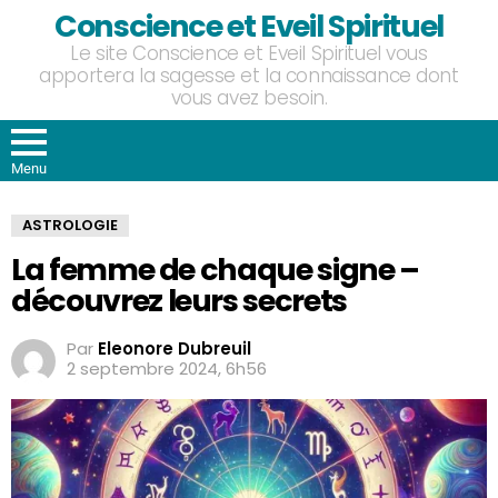
Conscience et Eveil Spirituel
Le site Conscience et Eveil Spirituel vous
apportera la sagesse et la connaissance dont
vous avez besoin.
Menu
ASTROLOGIE
La femme de chaque signe –
découvrez leurs secrets
Par
Eleonore Dubreuil
2 septembre 2024, 6h56