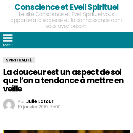
Conscience et Eveil Spirituel
Le site Conscience et Eveil Spirituel vous
apportera la sagesse et la connaissance dont
vous avez besoin.
Menu
SPIRITUALITÉ
La douceur est un aspect de soi
que l’on a tendance à mettre en
veille
Par
Julie Latour
10 janvier 2019, 7h00