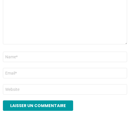
*
Nom
*
E-
mail
*
Site
web