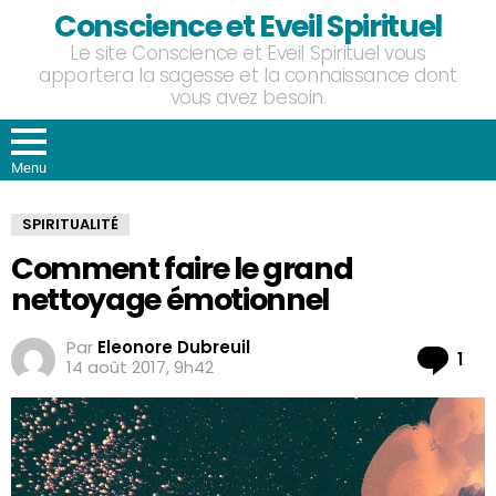
Conscience et Eveil Spirituel
Le site Conscience et Eveil Spirituel vous
apportera la sagesse et la connaissance dont
vous avez besoin.
Menu
SPIRITUALITÉ
Comment faire le grand
nettoyage émotionnel
Par
Eleonore Dubreuil
Co
1
14 août 2017, 9h42